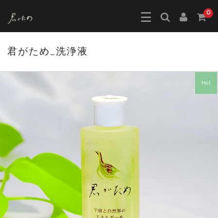
0
君がため_洗浄液
Hot