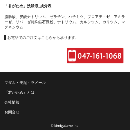
「君がため」洗浄液_成分表
脂肪酸、炭酸ナトリウム、ゼラチン、ハチミツ、プロアテ－ゼ、アミラ
ーゼ、リパ－ゼ特殊鉱石微粉、ナトリウム、カルシウム、カリウム、マ
グネシウム
お電話でのご注文はこちらから承ります。
マダム・美起・ラメール
『君がため』とは
会社情報
お問合せ
© kimigatame inc.